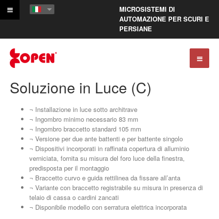
MICROSISTEMI DI
AUTOMAZIONE PER SCURI E
PERSIANE
Soluzione in Luce (C)
¬ Installazione in luce sotto architrave
¬ Ingombro minimo necessario 83 mm
¬ Ingombro braccetto standard 105 mm
¬ Versione per due ante battenti e per battente singolo
¬ Dispositivi incorporati in raffinata copertura di alluminio
verniciata, fornita su misura del foro luce della finestra,
predisposta per il montaggio
¬ Braccetto curvo e guida rettilinea da fissare all’anta
¬ Variante con braccetto registrabile su misura in presenza di
telaio di cassa o cardini zancati
¬ Disponibile modello con serratura elettrica incorporata