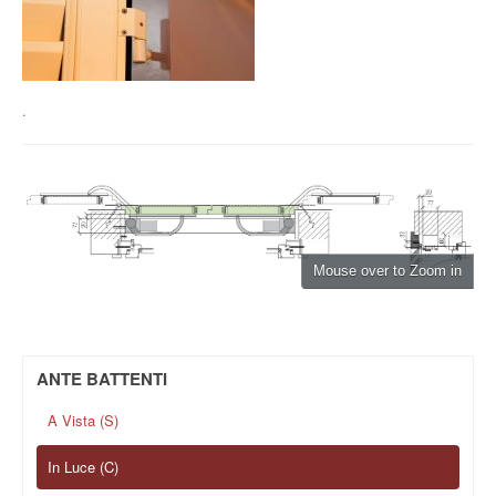
.
Mouse over to Zoom in
ANTE BATTENTI
A Vista (S)
In Luce (C)