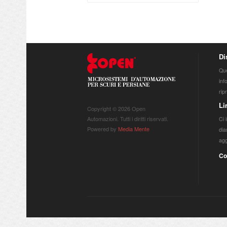
Di
Que
inf
rip
Li
Copyright © 2026 Open
Automazioni. Tutti i diritti riservati.
Ci 
Powered by
Media Mente
dia
agg
Co