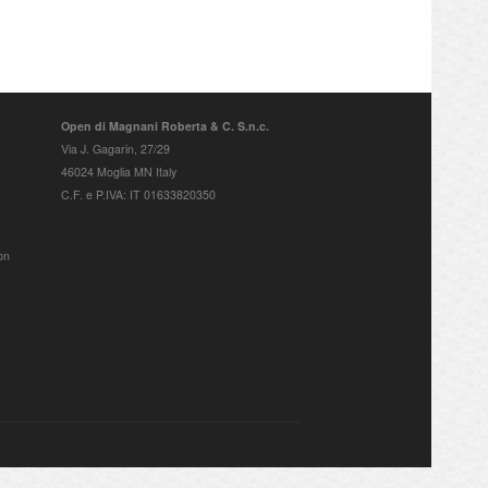
Open di Magnani Roberta & C. S.n.c.
Via J. Gagarin, 27/29
46024 Moglia MN Italy
C.F. e P.IVA: IT 01633820350
on