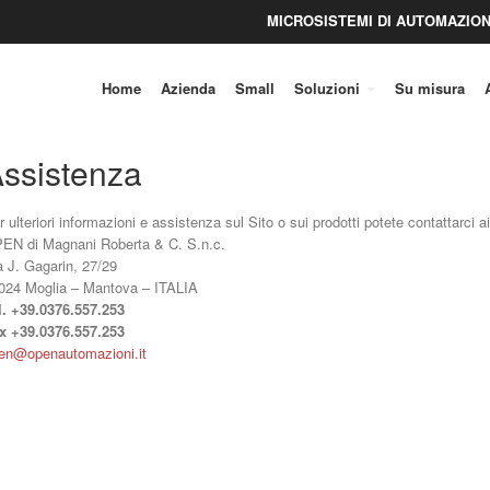
MICROSISTEMI DI AUTOMAZION
Home
Azienda
Small
Soluzioni
Su misura
ssistenza
r ulteriori informazioni e assistenza sul Sito o sui prodotti potete contattarci ai
EN di Magnani Roberta & C. S.n.c.
a J. Gagarin, 27/29
024 Moglia – Mantova – ITALIA
l. +39.0376.557.253
x +39.0376.557.253
en@openautomazioni.it