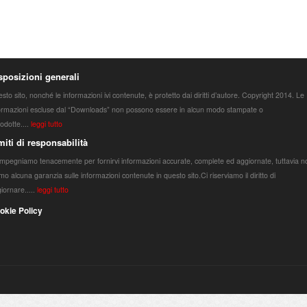
sposizioni generali
sto sito, nonché le informazioni ivi contenute, è protetto dai diritti d’autore. Copyright 2014. Le
ormazioni escluse dal “Downloads” non possono essere in alcun modo stampate o
rodotte....
leggi tutto
miti di responsabilità
impegniamo tenacemente per fornirvi informazioni accurate, complete ed aggiornate, tuttavia n
mo alcuna garanzia sulle informazioni contenute in questo sito.Ci riserviamo il diritto di
iornare.....
leggi tutto
okie Policy