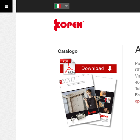
A
Catalogo
Pe
OP
Vi
46
Te
Fa
op